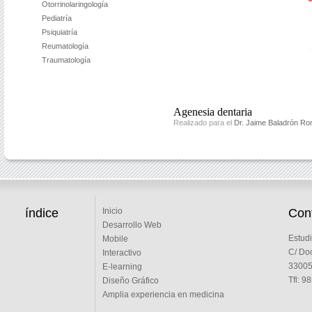
Otorrinolaringología
Pediatría
Psiquiatría
Reumatología
Traumatología
Agenesia dentaria
Realizado para el
Dr. Jaime Baladrón R
índice
Cont
Inicio
Desarrollo Web
Estudi
Mobile
C/ Doc
Interactivo
33005 
E-learning
Tfl: 9
Diseño Gráfico
Amplia experiencia en medicina