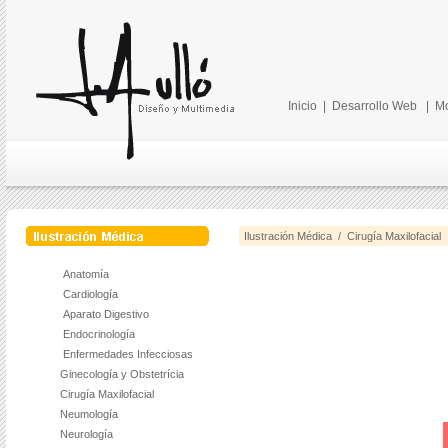
Inicio
|
Desarrollo Web
|
Mo
Ilustración Médica / Cirugía Maxilofacial
Anatomía
Cardiología
Aparato Digestivo
Endocrinología
Enfermedades Infecciosas
Ginecología y Obstetrícia
Cirugía Maxilofacial
Neumología
Neurología