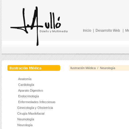
Inicio
|
Desarrollo Web
|
Mo
Ilustración Médica / Neurología
Anatomía
Cardiología
Aparato Digestivo
Endocrinología
Enfermedades Infecciosas
Ginecología y Obstetrícia
Cirugía Maxilofacial
Neumología
Neurología