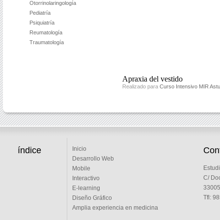
Otorrinolaringología
Pediatría
Psiquiatría
Reumatología
Traumatología
Apraxia del vestido
Realizado para
Curso Intensivo MIR Astu
índice
Cont
Inicio
Desarrollo Web
Estudi
Mobile
C/ Doc
Interactivo
33005 
E-learning
Tfl: 9
Diseño Gráfico
Amplia experiencia en medicina