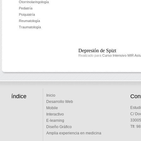
Otorrinolaringología
Pediatría
Psiquiatría
Reumatología
Traumatología
Depresión de Spizt
Realizado para
Curso Intensivo MIR Astu
índice
Cont
Inicio
Desarrollo Web
Estudi
Mobile
C/ Doc
Interactivo
33005 
E-learning
Tfl: 9
Diseño Gráfico
Amplia experiencia en medicina