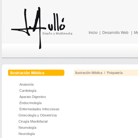
Inicio
|
Desarrollo Web
|
Mo
Ilustración Médica / Psiquiatría
Anatomía
Cardiología
Aparato Digestivo
Endocrinología
Enfermedades Infecciosas
Ginecología y Obstetrícia
Cirugía Maxilofacial
Neumología
Neurología