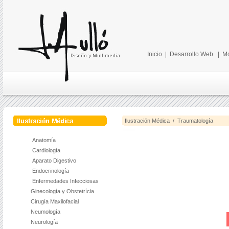
Inicio
|
Desarrollo Web
|
Mo
Ilustración Médica / Traumatología
Anatomía
Cardiología
Aparato Digestivo
Endocrinología
Enfermedades Infecciosas
Ginecología y Obstetrícia
Cirugía Maxilofacial
Neumología
Neurología