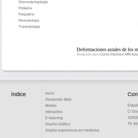
Otorrinolaringología
Pediatría
Psiquiatría
Reumatología
Traumatología
Deformaciones axiales de los m
Realizado para
Curso Intensivo MIR Astu
índice
Cont
Inicio
Desarrollo Web
Estudi
Mobile
C/ Doc
Interactivo
33005 
E-learning
Tfl: 9
Diseño Gráfico
Amplia experiencia en medicina